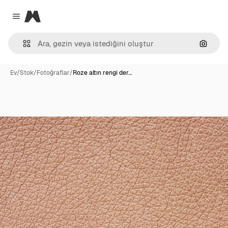
Magnific
Close menu
Görünt
Ev
/
Stok
/
Fotoğraflar
/
Roze altın rengi der…