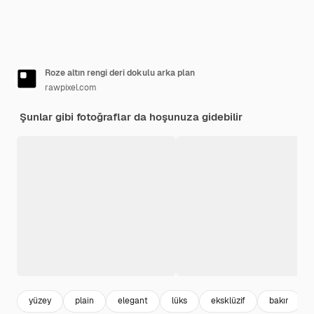
Roze altın rengi deri dokulu arka plan
rawpixel.com
Şunlar gibi fotoğraflar da hoşunuza gidebilir
yüzey
plain
elegant
lüks
eksklüzif
bakır