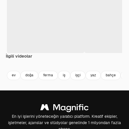
İlgili videolar
Premium
Premium
Premium
Premium
ev
doğa
ferma
iş
işçi
yaz
bahçe
b
En iyi işlerini yöneteceğin yaratıcı platform. Kreatif ekipler,
işletmeler, ajanslar ve stüdyolar genelinde 1 milyondan fazla
abone.