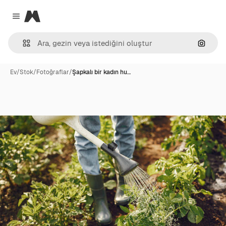
Magnific
Close menu
Görünt
Ev
/
Stok
/
Fotoğraflar
/
Şapkalı bir kadın hu…