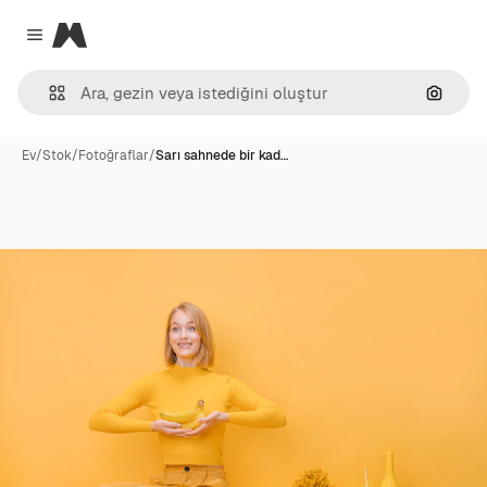
Magnific
Close menu
Görünt
Ev
/
Stok
/
Fotoğraflar
/
Sarı sahnede bir kad…