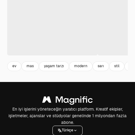
ev
mas
yaşam tarzı
modern
sarı
stil
mo
En iyi işlerini yöneteceğin yaratıcı platform. Kreatif ekipler,
işletmeler, ajanslar ve stüdyolar genelinde 1 milyondan fazla
abone.
Türkçe