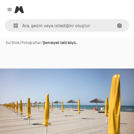
Magnific
Close menu
Görünt
Ev
/
Stok
/
Fotoğraflar
/
Şemsiyeli tatil köyü…