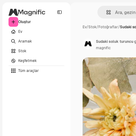
Oluştur
Ev
/
Stok
/
Fotoğraflar
/
Sudaki s
Ev
Aramak
Sudaki soluk turuncu ç
magnific
Stok
Keşfetmek
Tüm araçlar