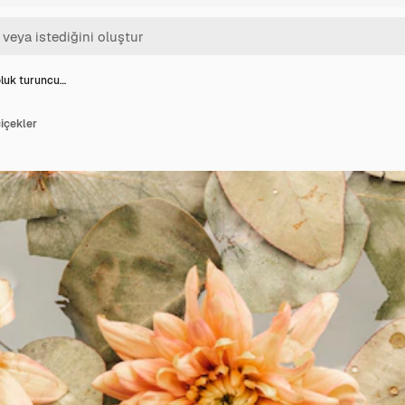
oluk turuncu…
içekler