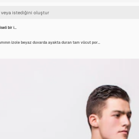
seli bir i…
Takım elbiseli bir iş adamının izole beyaz duvarda ayakta duran tam vücut portresi