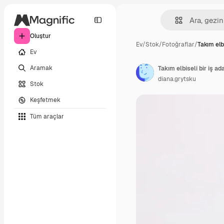
Oluştur
Ev
/
Stok
/
Fotoğraflar
/
Takım elbi
Ev
Aramak
diana.grytsku
Stok
Keşfetmek
Tüm araçlar