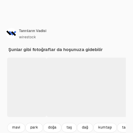
Tanrıların Vadisi
wirestock
Şunlar gibi fotoğraflar da hoşunuza gidebilir
mavi
park
doğa
taş
dağ
kumtaşı
taş