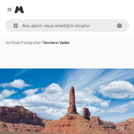
Magnific
Close menu
Görünt
Ev
/
Stok
/
Fotoğraflar
/
Tanrıların Vadisi