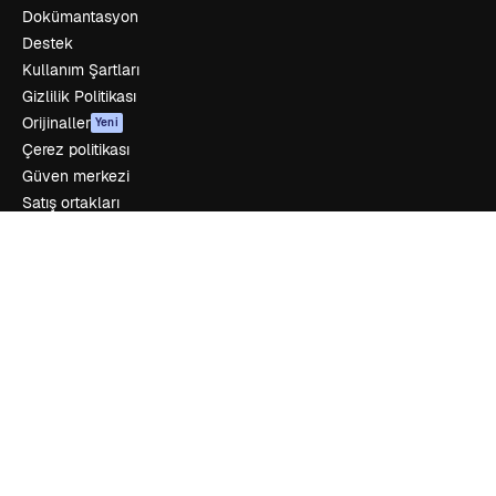
Dokümantasyon
Destek
Kullanım Şartları
Gizlilik Politikası
Orijinaller
Yeni
Çerez politikası
Güven merkezi
Satış ortakları
Kurumsal
Şirket
Fiyatlandırma
Hakkımızda
Reviews
Kariyer
Arama trendleri
Blog
Olaylar