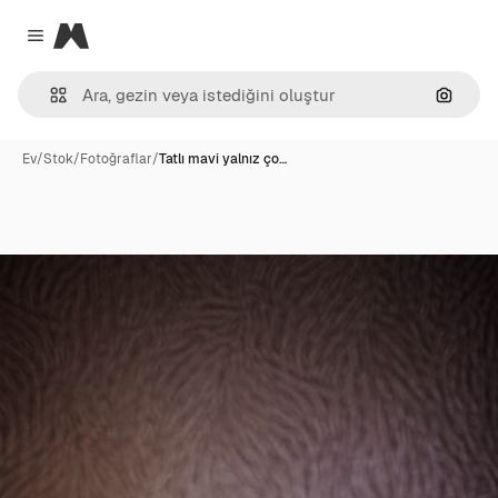
Magnific
Close menu
Görünt
Ev
/
Stok
/
Fotoğraflar
/
Tatlı mavi yalnız ço…