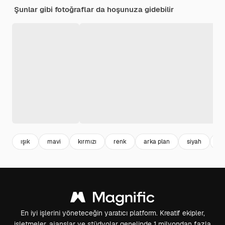
Şunlar gibi fotoğraflar da hoşunuza gidebilir
ışık
mavi
kırmızı
renk
arka plan
siyah
b
En iyi işlerini yöneteceğin yaratıcı platform. Kreatif ekipler,
işletmeler, ajanslar ve stüdyolar genelinde 1 milyondan fazla