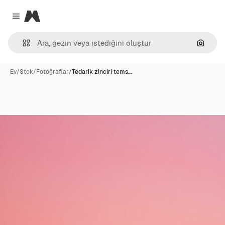
Magnific
Close menu
Görünt
Ev
/
Stok
/
Fotoğraflar
/
Tedarik zinciri tems…