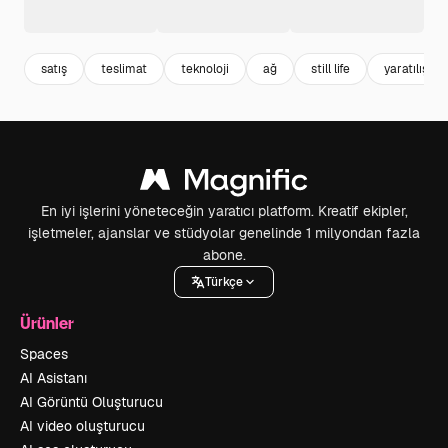
satış
teslimat
teknoloji
ağ
still life
yaratılış
En iyi işlerini yöneteceğin yaratıcı platform. Kreatif ekipler,
işletmeler, ajanslar ve stüdyolar genelinde 1 milyondan fazla
abone.
Türkçe
Ürünler
Spaces
AI Asistanı
AI Görüntü Oluşturucu
AI video oluşturucu