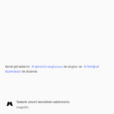
Kendi görsellerini
AI görüntü oluşturucu
ile oluştur ve
AI fotoğraf
düzenleyici
ile düzenle.
Tedarik zinciri temsilinin natürmortu
magnific