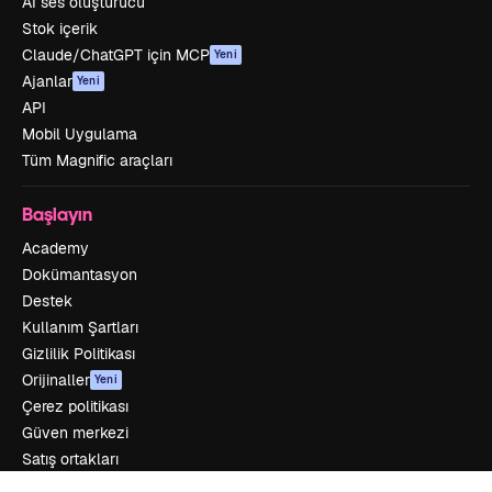
AI ses oluşturucu
Stok içerik
Claude/ChatGPT için MCP
Yeni
Ajanlar
Yeni
API
Mobil Uygulama
Tüm Magnific araçları
Başlayın
Academy
Dokümantasyon
Destek
Kullanım Şartları
Gizlilik Politikası
Orijinaller
Yeni
Çerez politikası
Güven merkezi
Satış ortakları
Kurumsal