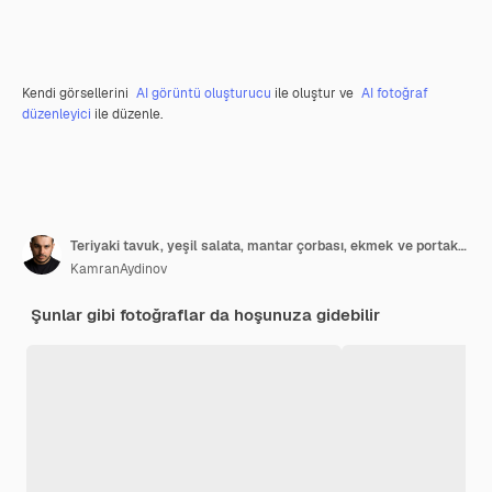
Kendi görsellerini
AI görüntü oluşturucu
ile oluştur ve
AI fotoğraf
düzenleyici
ile düzenle.
Teriyaki tavuk, yeşil salata, mantar çorbası, ekmek ve portakal suyu içeren bir öğle yemeği düzeni
KamranAydinov
Şunlar gibi fotoğraflar da hoşunuza gidebilir