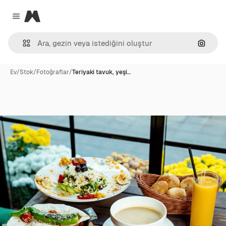
Magnific
Close menu
Görünt
Ev
/
Stok
/
Fotoğraflar
/
Teriyaki tavuk, yeşi…