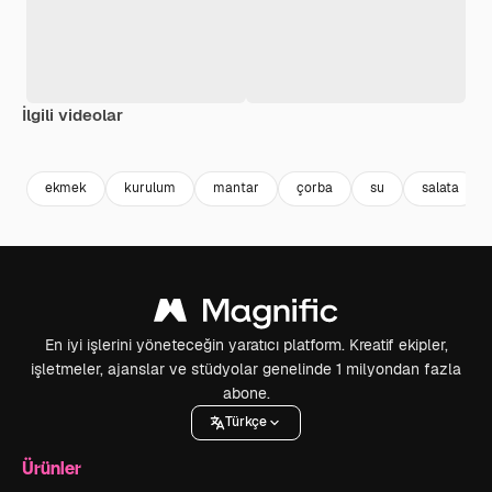
İlgili videolar
Premium
Premium
Premium
Premium
ekmek
kurulum
mantar
çorba
su
salata
En iyi işlerini yöneteceğin yaratıcı platform. Kreatif ekipler,
işletmeler, ajanslar ve stüdyolar genelinde 1 milyondan fazla
abone.
Türkçe
Ürünler