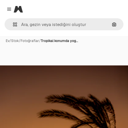
Magnific
Close menu
Görünt
Ev
/
Stok
/
Fotoğraflar
/
Tropikal konumda yog…