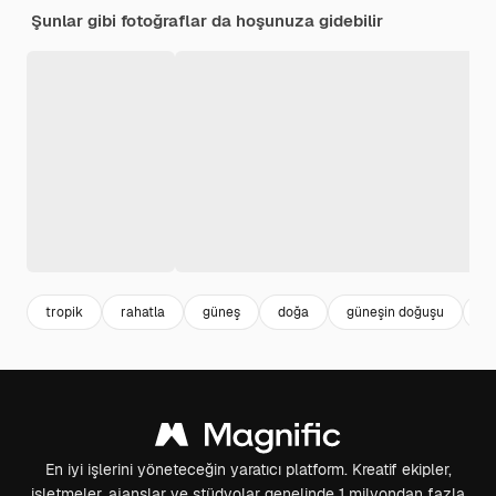
Şunlar gibi fotoğraflar da hoşunuza gidebilir
tropik
rahatla
güneş
doğa
güneşin doğuşu
re
En iyi işlerini yöneteceğin yaratıcı platform. Kreatif ekipler,
işletmeler, ajanslar ve stüdyolar genelinde 1 milyondan fazla