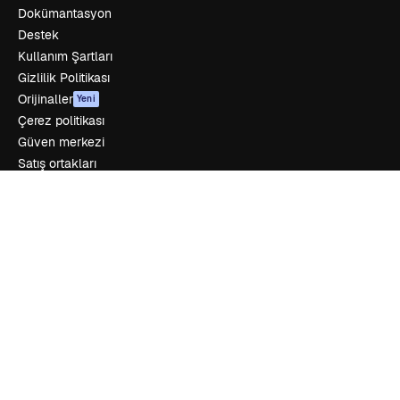
Dokümantasyon
Destek
Kullanım Şartları
Gizlilik Politikası
Orijinaller
Yeni
Çerez politikası
Güven merkezi
Satış ortakları
Kurumsal
Şirket
Fiyatlandırma
Hakkımızda
Reviews
Kariyer
Arama trendleri
Blog
Olaylar