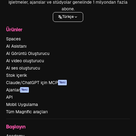
işletmeler, ajanslar ve stüdyolar genelinde 1 milyondan fazla
abone.
Türkçe
Ürünler
Spaces
AI Asistanı
AI Görüntü Oluşturucu
AI video oluşturucu
AI ses oluşturucu
Stok içerik
Claude/ChatGPT için MCP
Yeni
Ajanlar
Yeni
API
Mobil Uygulama
Tüm Magnific araçları
Başlayın
Academy