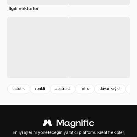
İlgili vektörler
estetik
renkli
abstrakt
retro
duvar kağıdı
üç 
En iyi işlerini yöneteceğin yaratıcı platform. Kreatif ekipler,