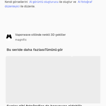
Kendi görsellerini
AI görüntü oluşturucu
ile oluştur ve
AI fotoğraf
düzenleyici
ile düzenle.
Vaporwave stilinde renkli 3D şekiller
magnific
Bu seride daha fazlası
Tümünü gör
Şunlar gibi fotoğraflar da hoşunuza gidebilir