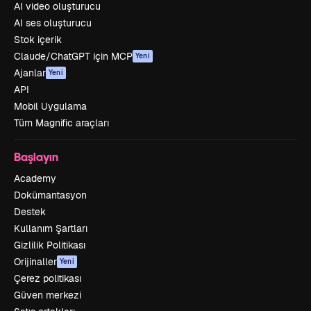
AI video oluşturucu
AI ses oluşturucu
Stok içerik
Claude/ChatGPT için MCP
Yeni
Ajanlar
Yeni
API
Mobil Uygulama
Tüm Magnific araçları
Başlayın
Academy
Dokümantasyon
Destek
Kullanım Şartları
Gizlilik Politikası
Orijinaller
Yeni
Çerez politikası
Güven merkezi