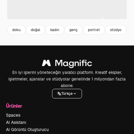
doku
doğal
kadın
genç
portret
stüdyo
y
En iyi işlerini yöneteceğin yaratıcı platform. Kreatif ekipler,
işletmeler, ajanslar ve stüdyolar genelinde 1 milyondan fazla
abone.
Türkçe
Ürünler
Spaces
AI Asistanı
AI Görüntü Oluşturucu