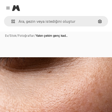
Magnific
Close menu
Görünt
Ev
/
Stok
/
Fotoğraflar
/
Yakın çekim genç kad…