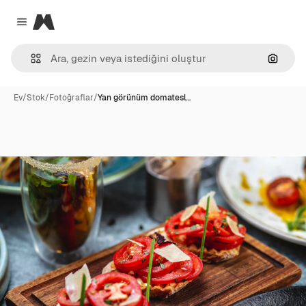
Magnific
Close menu
Görünt
Ev
/
Stok
/
Fotoğraflar
/
Yan görünüm domatesl…