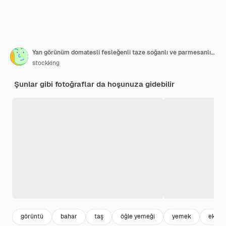
Yan görünüm domatesli fesleğenli taze soğanlı ve parmesanlı bruschetta bir tahtada
stockking
Şunlar gibi fotoğraflar da hoşunuza gidebilir
görüntü
bahar
taş
öğle yemeği
yemek
ekme