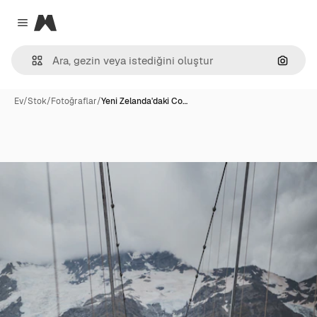
Magnific
Close menu
Görünt
Ev
/
Stok
/
Fotoğraflar
/
Yeni Zelanda'daki Co…