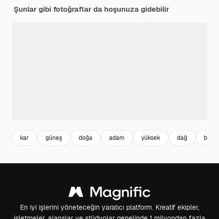
Şunlar gibi fotoğraflar da hoşunuza gidebilir
kar
güneş
doğa
adam
yüksek
dağ
boş 
En iyi işlerini yöneteceğin yaratıcı platform. Kreatif ekipler,
işletmeler, ajanslar ve stüdyolar genelinde 1 milyondan fazla