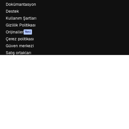
Dokümantasyon
Destek
Kullanım Şartları
Gizlilik Politikası
Orijinaller
Yeni
Çerez politikası
Güven merkezi
Satış ortakları
Kurumsal
Şirket
Fiyatlandırma
Hakkımızda
Reviews
Kariyer
Arama trendleri
Blog
Olaylar