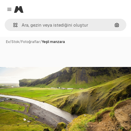
Magnific
Close menu
Görünt
Ev
/
Stok
/
Fotoğraflar
/
Yeşil manzara