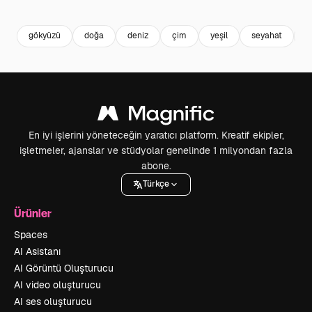
Premium
Premium
Premium
Premium
gökyüzü
doğa
deniz
çim
yeşil
seyahat
a
En iyi işlerini yöneteceğin yaratıcı platform. Kreatif ekipler,
işletmeler, ajanslar ve stüdyolar genelinde 1 milyondan fazla
abone.
Türkçe
Ürünler
Spaces
AI Asistanı
AI Görüntü Oluşturucu
AI video oluşturucu
AI ses oluşturucu