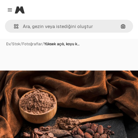
Magnific
Close menu
Görünt
Ev
/
Stok
/
Fotoğraflar
/
Yüksek açılı, koyu k…