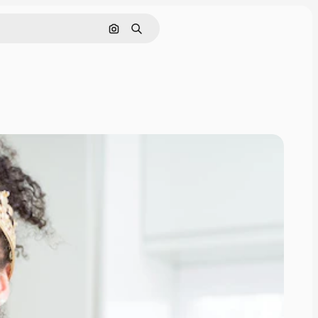
Görüntüyle ara
Aramak