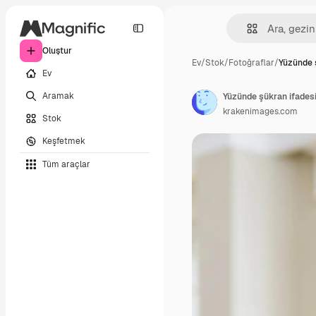
Oluştur
Ev
/
Stok
/
Fotoğraflar
/
Yüzünde 
Ev
Aramak
krakenimages.com
Stok
Keşfetmek
Tüm araçlar