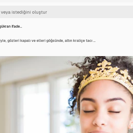
şükran ifade…
Yüzünde şükran ifadesiyle, gözleri kapalı ve elleri göğsünde, altın kraliçe tacı takan genç Afro-Amerikalı kız. Sağlık konsepti