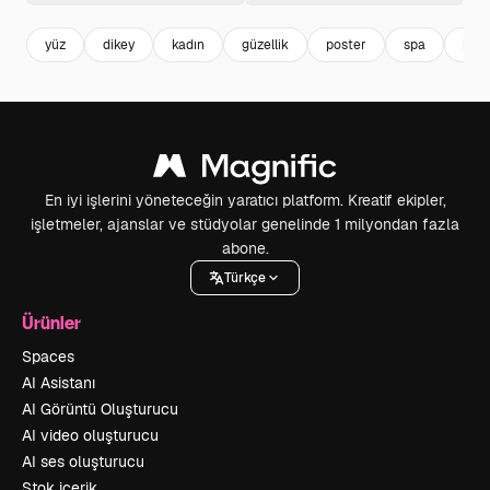
yüz
dikey
kadın
güzellik
poster
spa
bak
En iyi işlerini yöneteceğin yaratıcı platform. Kreatif ekipler,
işletmeler, ajanslar ve stüdyolar genelinde 1 milyondan fazla
abone.
Türkçe
Ürünler
Spaces
AI Asistanı
AI Görüntü Oluşturucu
AI video oluşturucu
AI ses oluşturucu
Stok içerik