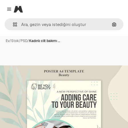
Magnific
Close menu
Görünt
Ev
/
Stok
/
PSD
/
Kadınlı cilt bakımı …