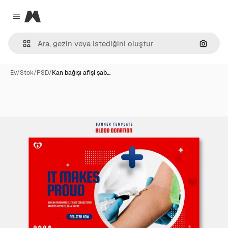
Magnific
Close menu
Görünt
Ev
/
Stok
/
PSD
/
Kan bağışı afişi şab…