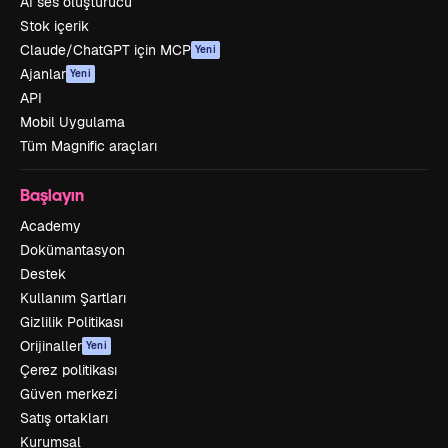
AI ses oluşturucu
Stok içerik
Claude/ChatGPT için MCP
Yeni
Ajanlar
Yeni
API
Mobil Uygulama
Tüm Magnific araçları
Başlayın
Academy
Dokümantasyon
Destek
Kullanım Şartları
Gizlilik Politikası
Orijinaller
Yeni
Çerez politikası
Güven merkezi
Satış ortakları
Kurumsal