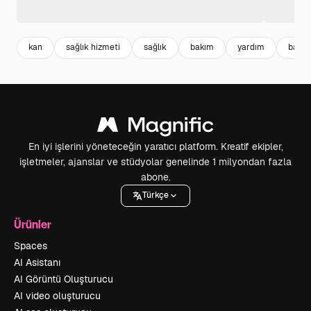
kan
sağlık hizmeti
sağlık
bakım
yardım
bann
En iyi işlerini yöneteceğin yaratıcı platform. Kreatif ekipler,
işletmeler, ajanslar ve stüdyolar genelinde 1 milyondan fazla
abone.
Türkçe
Ürünler
Spaces
AI Asistanı
AI Görüntü Oluşturucu
AI video oluşturucu