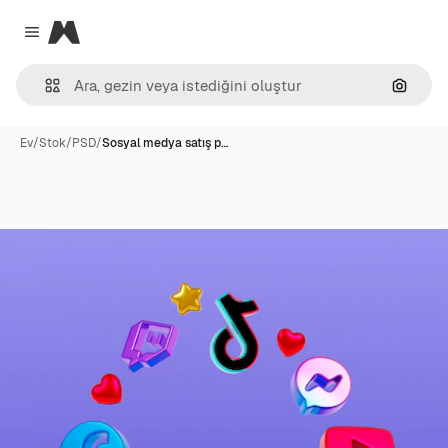
Magnific
Close menu
Görünt
Ev
/
Stok
/
PSD
/
Sosyal medya satış p…