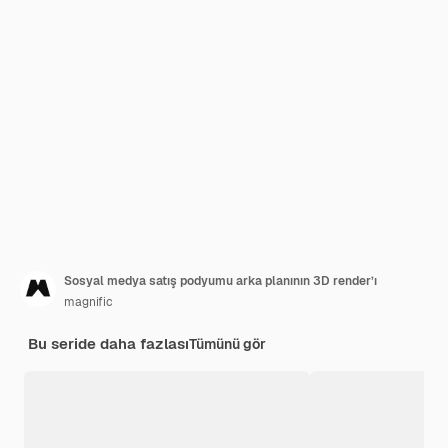
Sosyal medya satış podyumu arka planının 3D render’ı
magnific
Bu seride daha fazlası
Tümünü gör