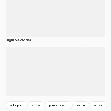
İlgili vektörler
arka plan
simbol
presantasyon
sahne
satışlar