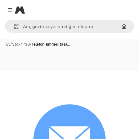
Magnific
Close menu
Görünt
Ev
/
Stok
/
PSD
/
Telefon simgesi tasa…