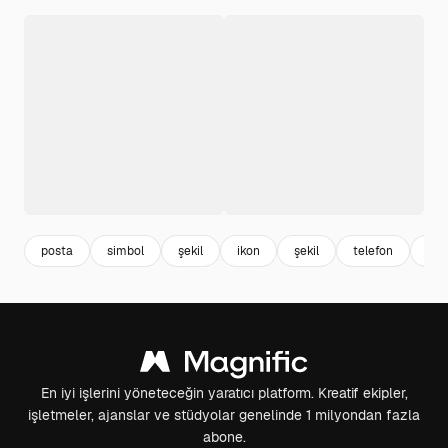
posta
simbol
şekil
ikon
şekil
telefon
em
En iyi işlerini yöneteceğin yaratıcı platform. Kreatif ekipler,
işletmeler, ajanslar ve stüdyolar genelinde 1 milyondan fazla
abone.