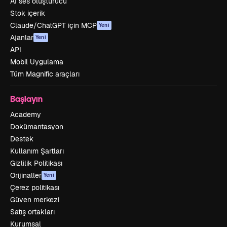
AI ses oluşturucu
Stok içerik
Claude/ChatGPT için MCP
Yeni
Ajanlar
Yeni
API
Mobil Uygulama
Tüm Magnific araçları
Başlayın
Academy
Dokümantasyon
Destek
Kullanım Şartları
Gizlilik Politikası
Orijinaller
Yeni
Çerez politikası
Güven merkezi
Satış ortakları
Kurumsal