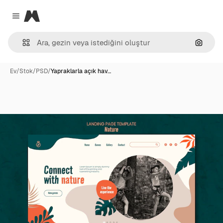
Magnific
Close menu
Görünt
Ev
/
Stok
/
PSD
/
Yapraklarla açık hav…