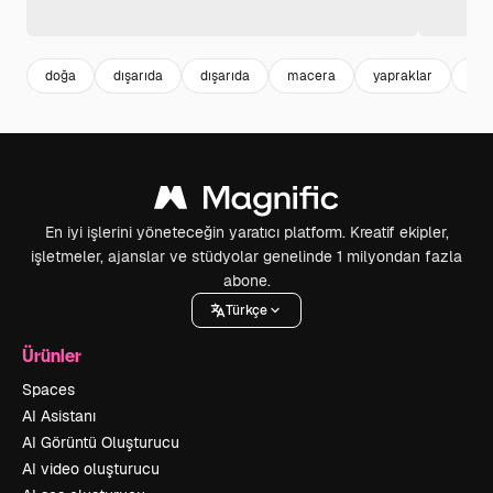
doğa
dışarıda
dışarıda
macera
yapraklar
yap
En iyi işlerini yöneteceğin yaratıcı platform. Kreatif ekipler,
işletmeler, ajanslar ve stüdyolar genelinde 1 milyondan fazla
abone.
Türkçe
Ürünler
Spaces
AI Asistanı
AI Görüntü Oluşturucu
AI video oluşturucu