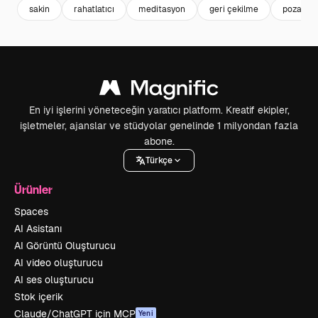
sakin
rahatlatıcı
meditasyon
geri çekilme
poza
En iyi işlerini yöneteceğin yaratıcı platform. Kreatif ekipler,
işletmeler, ajanslar ve stüdyolar genelinde 1 milyondan fazla
abone.
Türkçe
Ürünler
Spaces
AI Asistanı
AI Görüntü Oluşturucu
AI video oluşturucu
AI ses oluşturucu
Stok içerik
Claude/ChatGPT için MCP
Yeni