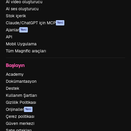
AI video oluşturucu
AI ses oluşturucu
Stok içerik
Claude/ChatGPT için MCP
Yeni
Ajanlar
Yeni
API
Mobil Uygulama
Tüm Magnific araçları
Başlayın
Academy
Dokümantasyon
Destek
Kullanım Şartları
Gizlilik Politikası
Orijinaller
Yeni
Çerez politikası
Güven merkezi
Satış ortakları