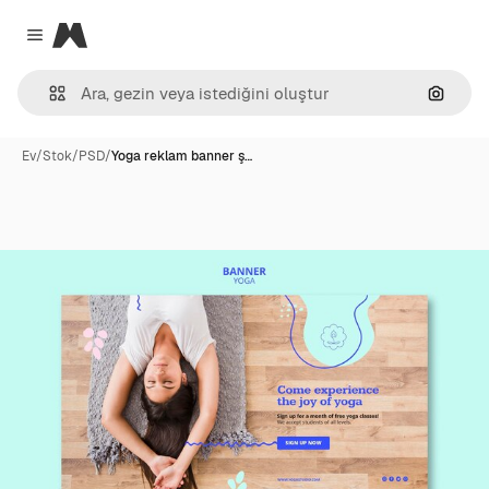
Magnific
Close menu
Görünt
Ev
/
Stok
/
PSD
/
Yoga reklam banner ş…