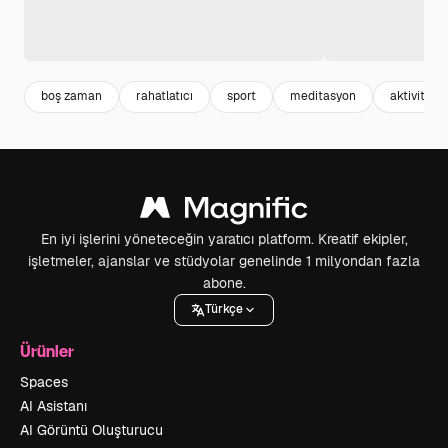
boş zaman
rahatlatıcı
sport
meditasyon
aktivite
En iyi işlerini yöneteceğin yaratıcı platform. Kreatif ekipler,
işletmeler, ajanslar ve stüdyolar genelinde 1 milyondan fazla
abone.
Türkçe
Ürünler
Spaces
AI Asistanı
AI Görüntü Oluşturucu