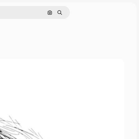
Görüntüyle ara
Aramak