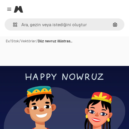
Magnific
Close menu
Görünt
Ev
/
Stok
/
Vektörler
/
Düz nevruz illüstras…