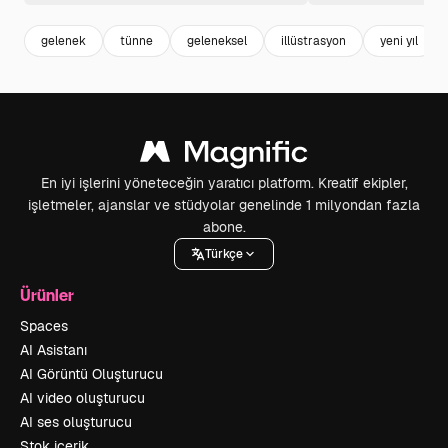
gelenek
tünne
geleneksel
illüstrasyon
yeni yıl
En iyi işlerini yöneteceğin yaratıcı platform. Kreatif ekipler,
işletmeler, ajanslar ve stüdyolar genelinde 1 milyondan fazla
abone.
Türkçe
Ürünler
Spaces
AI Asistanı
AI Görüntü Oluşturucu
AI video oluşturucu
AI ses oluşturucu
Stok içerik