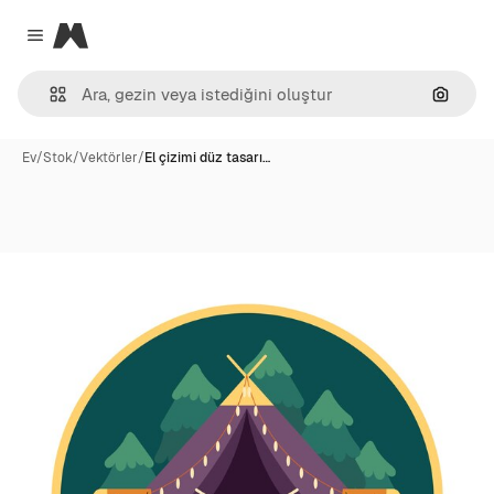
Magnific
Close menu
Görünt
Ev
/
Stok
/
Vektörler
/
El çizimi düz tasarı…