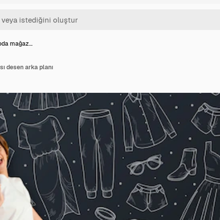
moda mağaz…
ı desen arka planı