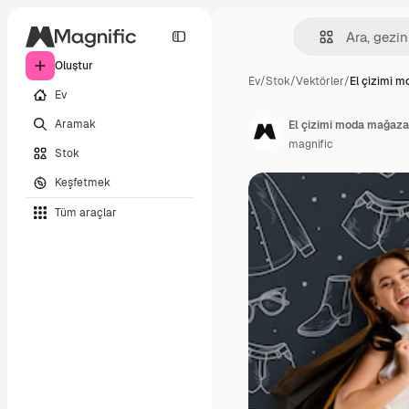
Oluştur
Ev
/
Stok
/
Vektörler
/
El çizimi 
Ev
Aramak
El çizimi moda mağazas
magnific
Stok
Keşfetmek
Tüm araçlar