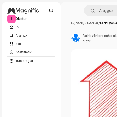
Oluştur
Ev
/
Stok
/
Vektörler
/
Farklı yönl
Ev
Aramak
Farklı yönlere sahip ok
brgfx
Stok
Keşfetmek
Tüm araçlar