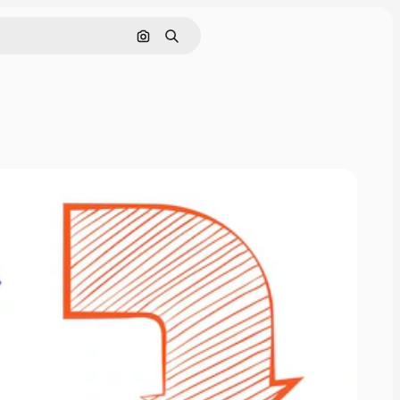
Görüntüyle ara
Aramak