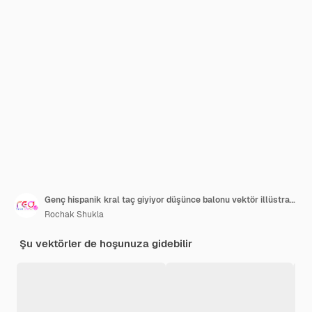
Genç hispanik kral taç giyiyor düşünce balonu vektör illüstrasyonu ile tasarım karakteri çizimini düşünüyor
Rochak Shukla
Şu vektörler de hoşunuza gidebilir