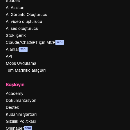
Spaces
AI Asistanı
AI Görüntü Oluşturucu
AI video oluşturucu
AI ses oluşturucu
Stok içerik
Claude/ChatGPT için MCP
Yeni
Ajanlar
Yeni
API
Mobil Uygulama
Tüm Magnific araçları
Başlayın
Academy
Dokümantasyon
Destek
Kullanım Şartları
Gizlilik Politikası
Orijinaller
Yeni