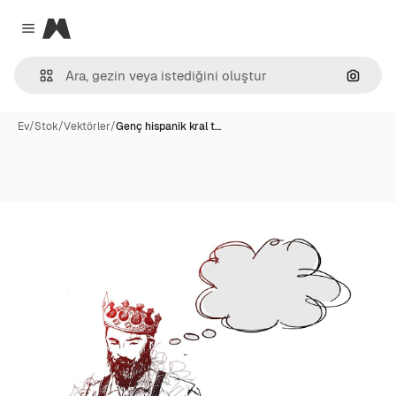
Magnific
Close menu
Görünt
Ev
/
Stok
/
Vektörler
/
Genç hispanik kral t…