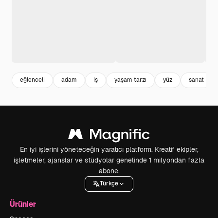
eğlenceli
adam
iş
yaşam tarzı
yüz
sanat
En iyi işlerini yöneteceğin yaratıcı platform. Kreatif ekipler,
işletmeler, ajanslar ve stüdyolar genelinde 1 milyondan fazla
abone.
Türkçe
Ürünler