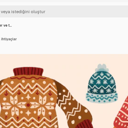
ler ve t…
 ihtiyaçlar