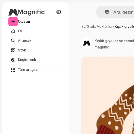
Oluştur
Ev
/
Stok
/
Vektörler
/
Kışlık giysi
Ev
Aramak
Kışlık giysiler ve temel
magnific
Stok
Keşfetmek
Tüm araçlar