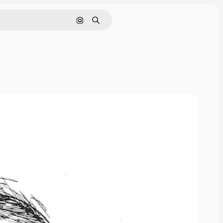
Görüntüyle ara
Aramak