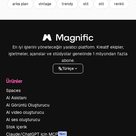
arka plan
vintage
trendy
stil
stil
renkli
En iyi işlerini yöneteceğin yaratıcı platform. Kreatif ekipler,
işletmeler, ajanslar ve stüdyolar genelinde 1 milyondan fazla
abone.
Türkçe
Ürünler
Spaces
AI Asistanı
AI Görüntü Oluşturucu
AI video oluşturucu
AI ses oluşturucu
Stok içerik
Claude/ChatGPT için MCP
Yeni