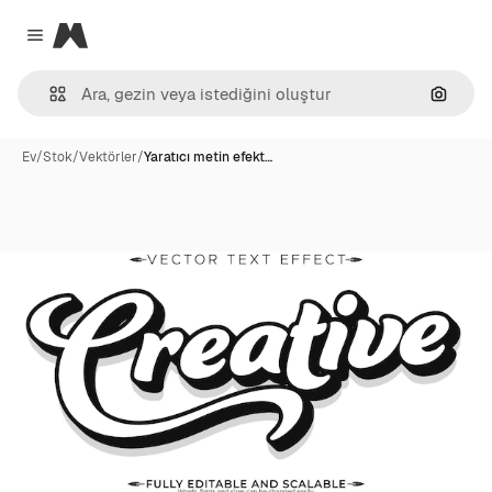
Magnific
Close menu
Görünt
Ev
/
Stok
/
Vektörler
/
Yaratıcı metin efekt…