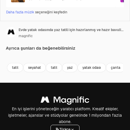
Daha fazla müzik
seçeneğini keşfedin
Evde yatak odasında yaz tatili için hazırlanmış ve hazır bavullar
magnific
Ayrıca şunları da beğenebilirsiniz
tatil
seyahat
tatil
yaz
yatak odası
çanta
En iyi işlerini yöneteceğin yaratıcı platform. Kreatif ekipler,
işletmeler, ajanslar ve stüdyolar genelinde 1 milyondan fazla
abone.
Türkçe