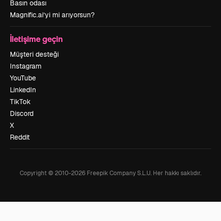
Basın odası
Magnific.ai’yi mi arıyorsun?
İletişime geçin
Müşteri desteği
Instagram
YouTube
LinkedIn
TikTok
Discord
X
Reddit
Copyright © 2010-
2026
Freepik Company S.L.U.
Her hakkı saklıdır
.