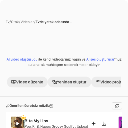
Ev
/
Stok
/
Videolar
/
Evde yatak odasında …
AI video oluşturucu
ile kendi videolarınızı yapın ve
AI ses oluşturucu
'muz
kullanarak muhteşem seslendirmeler ekleyin
Video düzenle
Yeniden oluştur
Video projesi 
Önerilen ücretsiz müzik
Bite My Lips
Pop
,
RnB
,
Happy
,
Groovy
,
Soulful
,
Upbeat