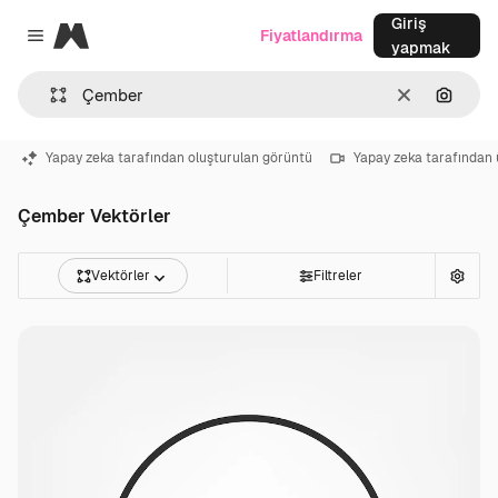
Giriş
Magnific
Fiyatlandırma
Close menu
yapmak
Temizlemek
Görünt
Yapay zeka tarafından oluşturulan görüntü
Yapay zeka tarafından 
Çember Vektörler
Vektörler
Filtreler