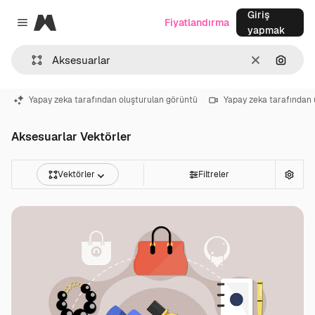
Giriş
Magnific
Fiyatlandırma
Close menu
yapmak
Temizlemek
Görünt
Yapay zeka tarafından oluşturulan görüntü
Yapay zeka tarafından 
Aksesuarlar Vektörler
Vektörler
Filtreler