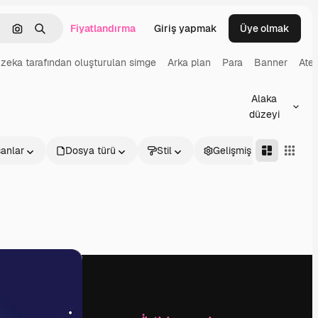
Fiyatlandırma
Giriş yapmak
Üye olmak
emizlemek
Görüntüyle ara
Aramak
zeka tarafından oluşturulan simge
Arka plan
Para
Banner
Ate
Alaka
düzeyi
sanlar
Dosya türü
Stil
Gelişmiş