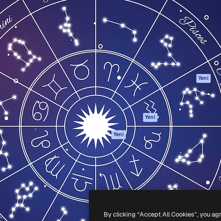
Ürünler
Başlayın
yöneteceğin yaratıcı platform.
Spaces
Academy
 işletmeler, ajanslar ve
AI Asistanı
Dokümantasyon
inde 1 milyondan fazla
AI Görüntü
Destek
Oluşturucu
Kullanım Şartları
AI video
Gizlilik Politikası
oluşturucu
Orijinaller
Yeni
AI ses oluşturucu
Çerez politikası
Stok içerik
Güven merkezi
Claude/ChatGPT
Satış ortakları
Yeni
için MCP
Kurumsal
Ajanlar
Yeni
API
Mobil Uygulama
Tüm Magnific
araçları
-
2026
Freepik Company S.L.U.
Her hakkı saklıdır
.
By clicking “Accept All Cookies”, you ag