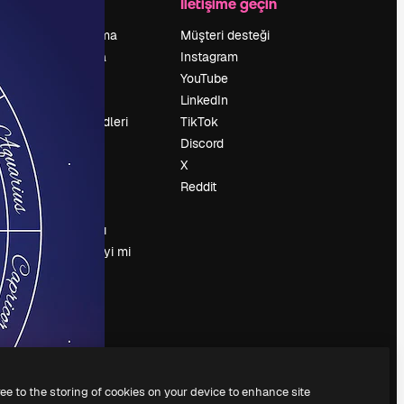
Şirket
İletişime geçin
Fiyatlandırma
Müşteri desteği
Hakkımızda
Instagram
Reviews
YouTube
Kariyer
LinkedIn
Arama trendleri
TikTok
Blog
Discord
Olaylar
X
Slidesgo
Reddit
İçerik satışı
Basın odası
Magnific.ai’yi mi
arıyorsun?
ree to the storing of cookies on your device to enhance site