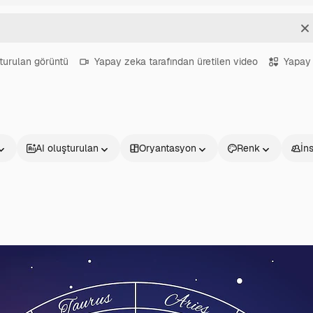
T
turulan görüntü
Yapay zeka tarafından üretilen video
Yapay 
AI oluşturulan
Oryantasyon
Renk
İn