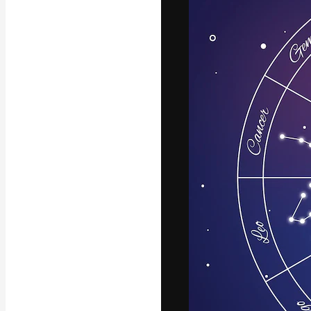
Yazı tipleri
En iyi işlerini 
Kreatif ekipler,
stüdyolar genel
abone.
Türkçe
Copyright © 2010