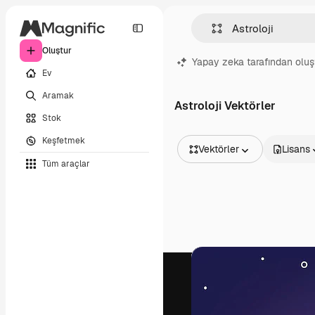
Oluştur
Yapay zeka tarafından oluş
Ev
Aramak
Astroloji Vektörler
Stok
Keşfetmek
Vektörler
Lisans
Tüm araçlar
Tüm Görseller
Vektörler
İllüstrasyonlar
Fotoğraflar
PSD
Şablonlar
Maketler
Videolar
Video çekimleri
Hareketli grafikler
Video şablonları
Simgeler
3D Modeller