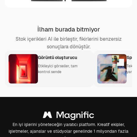
İlham burada bitmiyor
Stok içerikleri AI ile birleştir, fikirlerini benzersiz
sonuçlara dönüştür.
Görüntü oluşturucu
Spac
Etkileyici görseller, tam
Tek bi
kontrol sende
yaratıc
En iyi işlerini yöneteceğin yaratıcı platform. Kreatif ekipler,
işletmeler, ajanslar ve stüdyolar genelinde 1 milyondan fazla