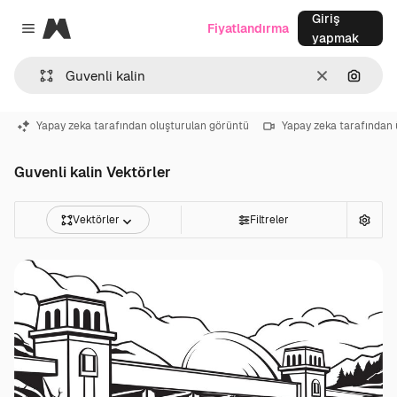
Giriş
Magnific
Fiyatlandırma
Close menu
yapmak
Temizlemek
Görünt
Yapay zeka tarafından oluşturulan görüntü
Yapay zeka tarafından 
Guvenli kalin Vektörler
Vektörler
Filtreler