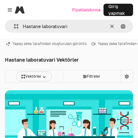
Giriş
Magnific
Fiyatlandırma
Close menu
yapmak
Temizlemek
Görünt
Yapay zeka tarafından oluşturulan görüntü
Yapay zeka tarafından 
Hastane laboratuvari Vektörler
Vektörler
Filtreler