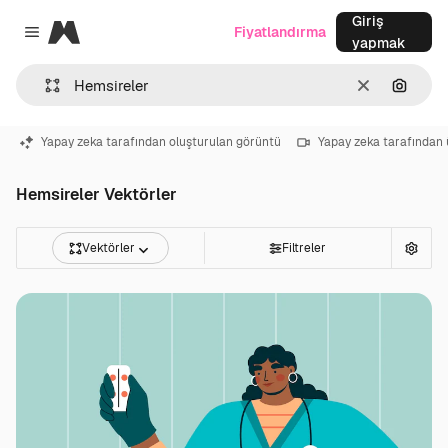
Giriş
Magnific
Fiyatlandırma
Close menu
yapmak
Temizlemek
Görünt
Yapay zeka tarafından oluşturulan görüntü
Yapay zeka tarafından 
Hemsireler Vektörler
Vektörler
Filtreler