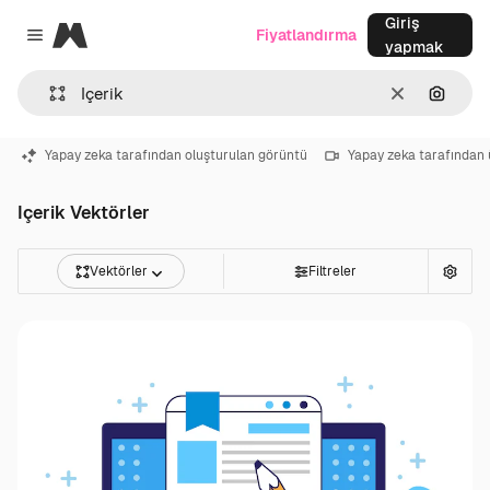
Giriş
Magnific
Fiyatlandırma
Close menu
yapmak
Temizlemek
Görünt
Yapay zeka tarafından oluşturulan görüntü
Yapay zeka tarafından 
Içerik Vektörler
Vektörler
Filtreler