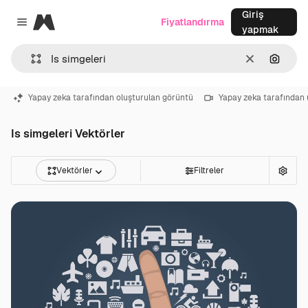
Giriş
Magnific
Fiyatlandırma
Close menu
yapmak
Temizlemek
Görünt
Yapay zeka tarafından oluşturulan görüntü
Yapay zeka tarafından 
Is simgeleri Vektörler
Vektörler
Filtreler