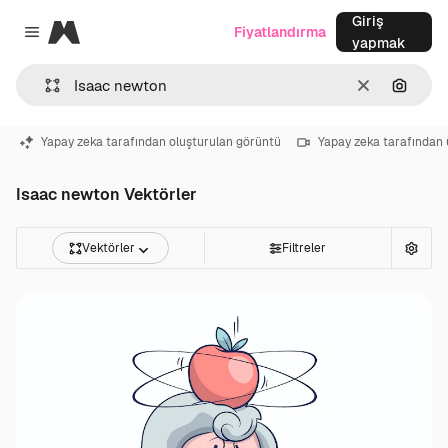
Giriş
Magnific
Fiyatlandırma
Close menu
yapmak
Temizlemek
Görünt
Yapay zeka tarafından oluşturulan görüntü
Yapay zeka tarafından 
Isaac newton Vektörler
Vektörler
Filtreler