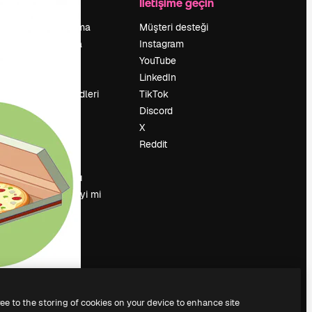
Şirket
İletişime geçin
Fiyatlandırma
Müşteri desteği
Hakkımızda
Instagram
Reviews
YouTube
Kariyer
LinkedIn
Arama trendleri
TikTok
Blog
Discord
Olaylar
X
Slidesgo
Reddit
İçerik satışı
Basın odası
Magnific.ai’yi mi
arıyorsun?
ree to the storing of cookies on your device to enhance site