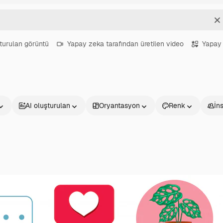
T
turulan görüntü
Yapay zeka tarafından üretilen video
Yapay 
AI oluşturulan
Oryantasyon
Renk
İn