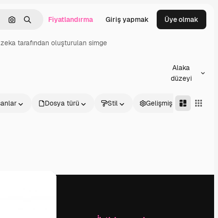
Fiyatlandırma
Giriş yapmak
Üye olmak
emizlemek
Görüntüyle ara
Aramak
zeka tarafından oluşturulan simge
Alaka
düzeyi
sanlar
Dosya türü
Stil
Gelişmiş