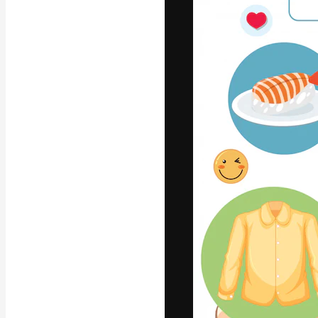
Yazı tipleri
En iyi işlerini 
Kreatif ekipler,
stüdyolar genel
abone.
Türkçe
Copyright © 2010