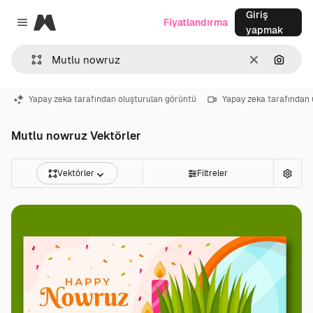
Giriş
Magnific
Fiyatlandırma
Close menu
yapmak
Temizlemek
Görünt
Yapay zeka tarafından oluşturulan görüntü
Yapay zeka tarafından 
Mutlu nowruz Vektörler
Vektörler
Filtreler