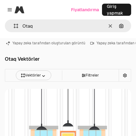
Giriş
Magnific
Fiyatlandırma
Close menu
yapmak
Temizlemek
Görünt
Yapay zeka tarafından oluşturulan görüntü
Yapay zeka tarafından 
Otaq Vektörler
Vektörler
Filtreler