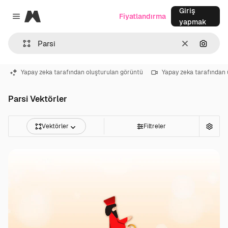
Giriş
Magnific
Fiyatlandırma
Close menu
yapmak
Temizlemek
Görünt
Yapay zeka tarafından oluşturulan görüntü
Yapay zeka tarafından 
Parsi Vektörler
Vektörler
Filtreler