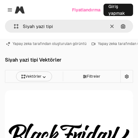
Giriş
Magnific
Fiyatlandırma
Close menu
yapmak
Temizlemek
Görünt
Yapay zeka tarafından oluşturulan görüntü
Yapay zeka tarafından 
Siyah yazi tipi Vektörler
Vektörler
Filtreler