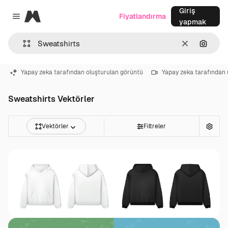
Giriş
Magnific
Fiyatlandırma
Close menu
yapmak
Temizlemek
Görünt
Yapay zeka tarafından oluşturulan görüntü
Yapay zeka tarafından 
Sweatshirts Vektörler
Vektörler
Filtreler